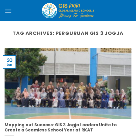
Skip
to
content
TAG ARCHIVES:
PERGURUAN GIS 3 JOGJA
30
Jun
Mapping out Success: GIS 3 Jogja Leaders Unite to
Create a Seamless School Year at RKAT