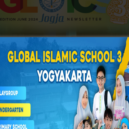
program unggulan Global Islamic School 3 Yogyakarta yan
guru, dan masyarakat luas.Newsletter ini bertujuan untuk m
tan, hingga penerbitan berita yang berkaitan dengan aktiv
BACA MAJALAH GLOICS