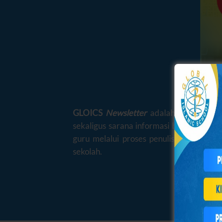
GLOICS
Newsletter
adalah salah satu 
sekaligus sarana informasi bagi siswa, 
guru melalui proses penulisan, pengedi
sekolah.