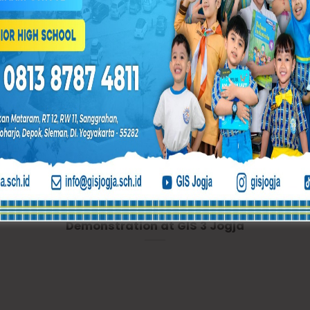
Latest News
27
22
Jul
Jul
ng
Discovering Students’ Interests
th
and Talents: Extracurricular
D
Demonstration at GIS 3 Jogja