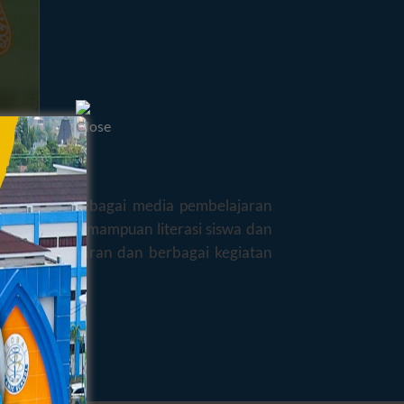
g berfungsi sebagai media pembelajaran
eningkatkan kemampuan literasi siswa dan
itas pembelajaran dan berbagai kegiatan