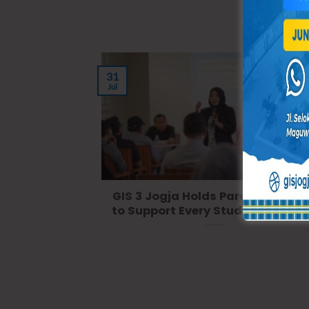
31
Jul
GIS 3 Jogja Holds Parents Meeti
to Support Every Student’s Grow