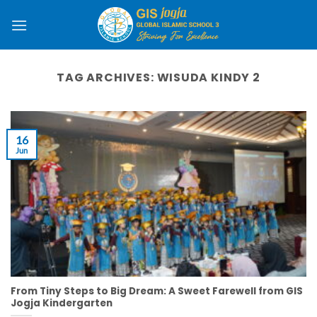
Skip
to
content
TAG ARCHIVES:
WISUDA KINDY 2
16
Jun
From Tiny Steps to Big Dream: A Sweet Farewell from GIS
Jogja Kindergarten