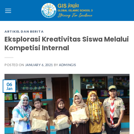
Skip
to
content
ARTIKEL DAN BERITA
Eksplorasi Kreativitas Siswa Melalui
Kompetisi Internal
POSTED ON
JANUARY 6, 2021
BY
ADMINGIS
06
Jan