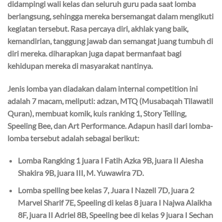
didampingi wali kelas dan seluruh guru pada saat lomba
berlangsung, sehingga mereka bersemangat dalam mengikuti
kegiatan tersebut. Rasa percaya diri, akhlak yang baik,
kemandirian, tanggung jawab dan semangat juang tumbuh di
diri mereka. diharapkan juga dapat bermanfaat bagi
kehidupan mereka di masyarakat nantinya.
Jenis lomba yan diadakan dalam internal competition ini
adalah 7 macam, meliputi: adzan, MTQ (Musabaqah Tilawatil
Quran), membuat komik, kuis ranking 1, Story Telling,
Speeling Bee, dan Art Performance. Adapun hasil dari lomba-
lomba tersebut adalah sebagai berikut:
Lomba Rangking 1 juara I Fatih Azka 9B, juara II Aiesha
Shakira 9B, juara III, M. Yuwawira 7D.
Lomba spelling bee kelas 7, Juara I Nazell 7D, juara 2
Marvel Sharif 7E, Speeling di kelas 8 juara I Najwa Alaikha
8F, juara II Adriel 8B, Speeling bee di kelas 9 juara I Sechan